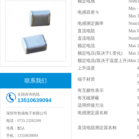
额定电感
Nom
Min
电感容差％
Max
电感测定频率
Nom
直流电阻
Max
直流电阻
Nom
额定电流
Max
1
额定电压(取决于L变化)
Max
1
额定电流(取决于温度上升)
Max
2
NPO高压贴片电容1808 3KV 100PF J
上升温度
I
端子材质
联系我们
N
有无极性表示
全国咨询热线：
有无磁屏蔽
13510639094
适用焊接方法
电感测定器名称
深圳市智成电子有限公司
电话：
0755-23282269
直流电阻测定器名称
传真：
默认
e
手机：
13510639094
JOHANSON代理1812 1KV 100NF X7R高压贴片电容