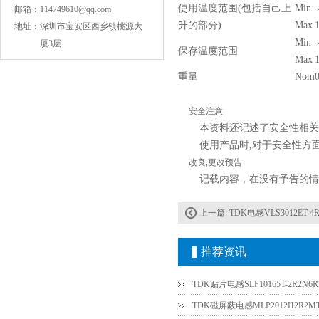
使用温度范围(包括自己上
Min
邮箱：
114749610@qq.com
升的部分)
Max
地址：
深圳市宝安区西乡镇桃源大
Min
厦3层
保存温度范围
Max
重量
Nom
安全注意
本资料还记述了安全性相关
使用产品时,对于安全性方
改良,更改预告
COG高压贴片电容1812 3KV 470PF 5%精度
记载内容，在没有予告的情
上一篇:
TDK电感VLS3012ET-4R
推荐资讯
TDK贴片电感SLF10165T-2R2N6R3
TDK磁屏蔽电感MLP2012H2R2M