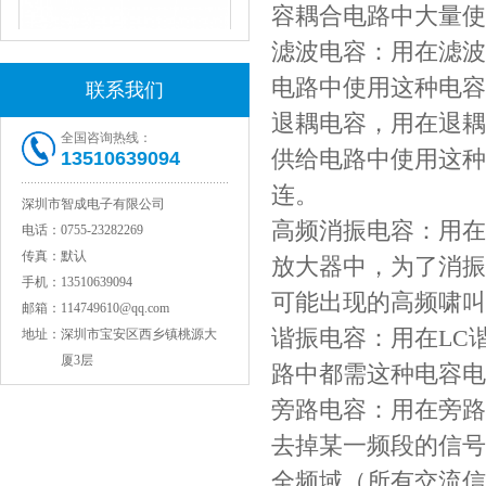
容耦合电路中大量使
滤波电容：用在滤波
电路中使用这种电容
联系我们
退耦电容，用在退耦
全国咨询热线：
供给电路中使用这种
13510639094
连。
深圳市智成电子有限公司
JOHANSON代理1812 1KV 100NF X7R高压贴片电容
高频消振电容：用在
电话：
0755-23282269
传真：
默认
放大器中，为了消振
手机：
13510639094
可能出现的高频啸叫
邮箱：
114749610@qq.com
谐振电容：用在
LC
地址：
深圳市宝安区西乡镇桃源大
厦3层
路中都需这种电容电
旁路电容：用在旁路
去掉某一频段的信号
COG高压贴片电容1812 3KV 470PF 5%精度
全频域（所有交流信