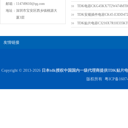
COG高压贴片电容1812 3KV 470PF 5%精度
邮箱：
114749610@qq.com
TDK电容CKG45KX7T2W474M
地址：
深圳市宝安区西乡镇桃源大
厦3层
TDK贴片电容C3216X7R1H335KT
友情链接
Copyright © 2013-2026
Johanson电容一级代理 正品现货
日本tdk授权中国国内一级代理商提供TDK贴片
版权所有
粤ICP备1607