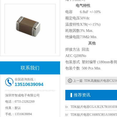
电气特性
电容
6.8uF +/-10%
额定电压
50Vdc
温度特性
X7R(+/-15%)
耗散因数
3% Max.
绝缘电阻
73MΩ Min.
其他
焊接方法
回流
AEC Q200
No
JOHANSON代理1812 1KV 100NF X7R高压贴片电容
包装形式
塑封编带 (180mm卷筒
联系我们
包装个数
500 Pcs Min.
全国咨询热线：
上一篇:
TDK高频贴片电容C3216
13510639094
推荐资讯
深圳市智成电子有限公司
电话：
0755-23282269
TDK贴片电容CGA3E2X7R1H103
传真：
默认
手机：
13510639094
TDK贴片电容C1608X5R1A106M