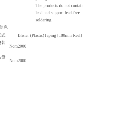
The products do not contain
lead and support lead-free
soldering.
信息
形式
Blister (Plastic)Taping [180mm Reel]
包装
Nom
2000
Pcs
供货
Nom
2000
Pcs