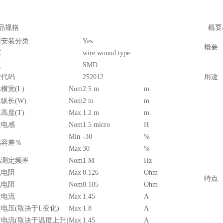
品规格
概要/
面安装分类
Yes
概要
艺
wire wound type
状
SMD
寸代码
252012
用途
横宽(L)
Nom
2.5 m
m
纵长(W)
Nom
2 m
m
高度(T)
Max
1.2 m
m
定电感
Nom
1.5 micro
H
Min
-30
%
感容差％
Max
30
%
感测定频率
Nom
1 M
Hz
流电阻
Max
0.126
Ohm
特点
流电阻
Nom
0.105
Ohm
定电流
Max
1.45
A
电压(取决于L变化)
Max
1.8
A
电流(取决于温度上升)
Max
1.45
A