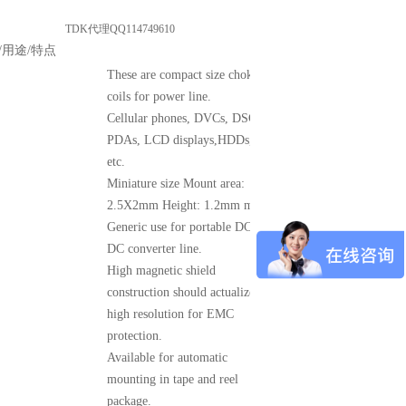
TDK代理QQ114749610
用途/特点
These are compact size choke
coils for power line.
Cellular phones, DVCs, DSCs,
PDAs, LCD displays,HDDs,
etc.
Miniature size Mount area:
2.5X2mm Height: 1.2mm max.
Generic use for portable DC to
DC converter line.
High magnetic shield
construction should actualize
high resolution for EMC
protection.
Available for automatic
mounting in tape and reel
package.