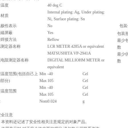
升温度
40 deg C
Internal plating: Ag, Under plating:
子材质
Ni, Surface plating: Sn
无极性表示
No
包装
无磁屏蔽
Yes
包装
用焊接方法
Reflow
最少
感测定器名称
LCR METER 4285A or equivalent
数
MATSUSHITA VP-2941A
最少
流电阻测定器名称
DIGITAL MILLIOHM METER or
数
equivalent
用温度范围(包括自己上
Min
-40
Cel
部分)
Max
105
Cel
Min
-40
Cel
存温度范围
Max
105
Cel
量
Nom
0.024
g
安全注意
本资料还记述了安全性相关注意规定的对象产品。