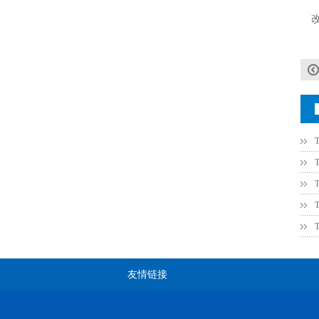
JOHANSON代理1812 1KV 100NF X7R高压贴片电容
COG高压贴片电容1812 3KV 470PF 5%精度
友情链接