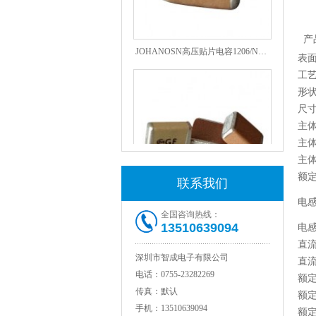
JOHANOSN高压贴片电容1206/NPO/1000V/220PF/J档封装
产
表
工
形
尺
主体
主体
主体
额
联系我们
电
1808 Y2 1NF安规贴片电容Johanson品牌
全国咨询热线：
13510639094
电
直
深圳市智成电子有限公司
直
电话：
0755-23282269
额
传真：
默认
额定
手机：
13510639094
额定