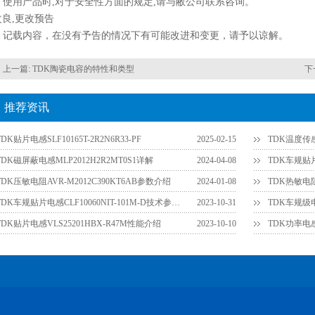
使用产品时,对于安全性方面的规定,请与敝公司联系咨询。
改良,更改预告
记载内容，在没有予告的情况下有可能改进和变更，请予以谅解。
上一篇:
TDK陶瓷电容的特性和类型
下
推荐资讯
TDK贴片电感SLF10165T-2R2N6R33-PF
2025-02-15
TDK温度传感
TDK磁屏蔽电感MLP2012H2R2MT0S1详解
2024-04-08
TDK车规贴片
TDK压敏电阻AVR-M2012C390KT6AB参数介绍
2024-01-08
TDK热敏电阻
TDK车规贴片电感CLF10060NIT-101M-D技术参数详解
2023-10-31
TDK车规级电
TDK贴片电感VLS25201HBX-R47M性能介绍
2023-10-10
TDK功率电感