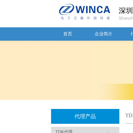
深圳
Shenzh
首页
企业简介
贴片安规电容2220 X2 AC250V 0.1UF封装
T
代理产品
TDK代理