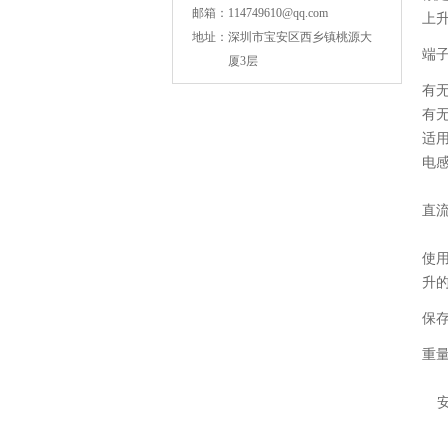
邮箱：
114749610@qq.com
上
地址：
深圳市宝安区西乡镇桃源大
端
厦3层
NPO高压陶瓷电容1812 2KV 330PF 5%精度
有
有
适
电
直
使
升的
保
NPO高压贴片电容1808 3KV 100PF J
重