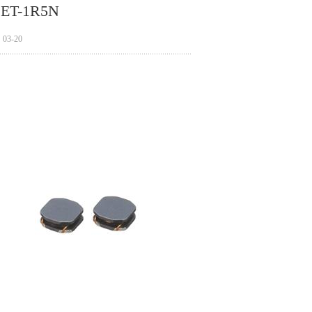
T-1R5N
3-20