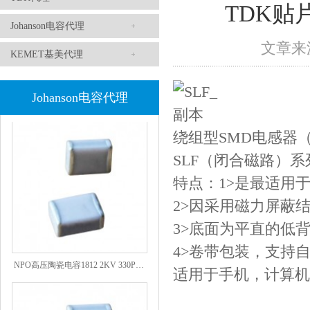
TDK贴片
Johanson电容代理
文章来源
KEMET基美代理
1808 Y2 1NF安规贴片电容Johanson品牌
Johanson电容代理
绕组型
SMD
电感器
SLF
（闭合磁路）系
特点：
1>
是最适用
2>
因采用磁力屏蔽
3>
底面为平直的低
4>
卷带包装，支持
NPO高压陶瓷电容1812 2KV 330PF 5%精度
适用于手机，计算机