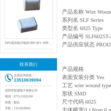
产品名称 Wire Wound In
系列名 SLF Series
类型名 6025 Type
产品编号 SLF6025T-2
NPO高压贴片电容1808 3KV 100PF J
产品供应状态 PROD
联系我们
产品规格
全国咨询热线：
表面安装分类 Yes
13510639094
工艺 wire wound typ
深圳市智成电子有限公司
形状 SMD
电话：
0755-23282269
JOHANSON代理1812 1KV 100NF X7R高压贴片电容
尺寸代码 6025
传真：
默认
手机：
13510639094
主体横宽(L) Nom 6 