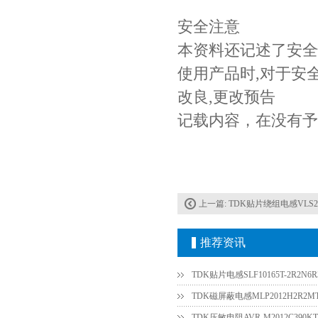
安全注意
本资料还记述了安全
使用产品时,对于安
改良,更改预告
记载内容，在没有予
上一篇:
TDK贴片绕组电感VLS252
推荐资讯
TDK贴片电感SLF10165T-2R2N6R3
TDK磁屏蔽电感MLP2012H2R2M
TDK压敏电阻AVR-M2012C390