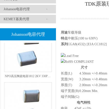
TDK原装现
Johanson电容代理
1808 Y2 1NF安规贴片电容Johanson品牌
KEMET基美代理
用途
车载等级
Johanson电容代理
特点
中耐压(100 to 630V)
系列
CGA8(4532) [EIA CC1812]
尺寸
长度(L)
4.50mm +/-0.40mm
NPO高压陶瓷电容1812 2KV 330PF 5%精度
宽度(W)
3.20mm +/-0.40mm
厚度(T)
2.00mm +/-0.20mm
端子宽度(B)
0.20mm Min.
端子间隔(G)
电气特性
电容
47nF +/-5%