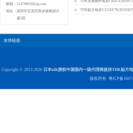
邮箱：
114749610@qq.com
TDK贴片电容C3216X7R1H335KT
地址：
深圳市宝安区西乡镇桃源大
厦3层
COG高压贴片电容1812 3KV 470PF 5%精度
友情链接
Copyright © 2013-2026
日本tdk授权中国国内一级代理商提供TDK贴片
版权所有
粤ICP备1607
Johanson电容一级代理 正品现货