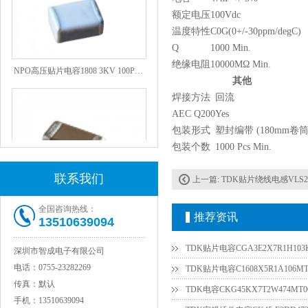
额定电压
100Vdc
温度特性
C0G(0+/-30ppm/degC)
Q
1000 Min.
NPO高压贴片电容1808 3KV 100PF J
绝缘电阻
10000MΩ Min.
其他
焊接方法
回流
AEC Q200
Yes
包装形式
塑封编带 (180mm卷筒
包装个数
1000 Pcs Min.
联系我们
上一篇:
TDK贴片绕线电感VLS2520
全国咨询热线：
推荐资讯
13510639094
JOHANSON代理1812 1KV 100NF X7R高压贴片电容
TDK贴片电容CGA3E2X7R1H103
深圳市智成电子有限公司
电话：
0755-23282269
TDK贴片电容C1608X5R1A106M
传真：
默认
TDK电容CKG45KX7T2W474M
手机：
13510639094