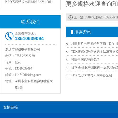
更多规格欢迎查询和
上一篇:
TDK代理商C4532X7R1
联系我们
推荐资讯
全国咨询热线：
13510639094
深圳市智成电子有限公司
电话：
0755-23282269
村田中国代理商名录
JOHANSON代理1812 1KV 100NF X7R高压贴片电容
传真：
默认
日本tdk授权中国国内一级代理商
手机：
13510639094
邮箱：
114749610@qq.com
TDK电容X7R与X5R核心区别
地址：
深圳市宝安区西乡镇桃源大
厦3层
友情链接