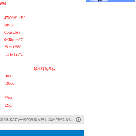
1206)
47000pF ±5%
50Vdc
C0G(EIA)
0±30ppm/℃
25 to 125℃
-55 to 125℃
最小订购单位
3000
10000
27mg
125g
本MURATA一级代理供应贴片高压电容GR442QR73D152KW01L