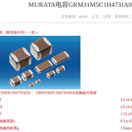
MURATA电容GRM31M5C1H473J
文章来源：admin
人气： 3,856
发表时间： 0
名（附包装代号）一览＞
31M5C1H473JA01L 、 GRM31M5C1H473JA01K高频贴片电容
寸
3.2 ±0
寸
1.6 ±0
寸
1.15 ±
电极宽度e
0.3 to
电极间距离g
1.5mm 