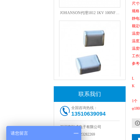
尺寸代
JOHANSON代理1812 1KV 100NF X7R高压贴片电容
规格
静电
额定
温度
温度
温度
工作
参考
L
COG高压贴片电容1812 3KV 470PF 5%精度
K
联系我们
1个
全国咨询热线：
φ18
13510639094
深圳市智成电子有限公司
请您留言
电话：
0755-23282269