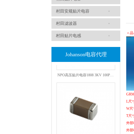
NPO高压陶瓷电容1812 2KV 330PF 5%精度
村田安规贴片电容
村田滤波器
＜品
村田贴片电感
Johanson电容代理
NPO高压贴片电容1808 3KV 100PF J
GRM
L尺
W尺
T尺
外部
外部