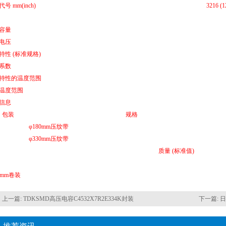
号 mm(inch)
3216 (
容量
电压
特性 (标准规格)
系数
特性的温度范围
温度范围
信息
包装
规格
φ180mm压纹带
φ330mm压纹带
质量 (标准值)
0mm卷装
上一篇:
TDKSMD高压电容C4532X7R2E334K封装
下一篇:
日