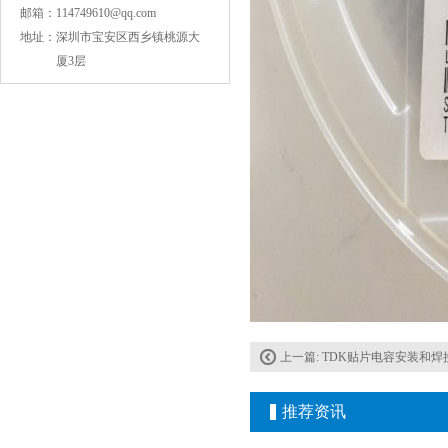
邮箱：
114749610@qq.com
地址：
深圳市宝安区西乡镇桃源大
厦3层
COG高压贴片电容1812 3KV 470PF 5%精度
上一篇:
TDK贴片电容安装和焊
推荐资讯
Johanson电容一级代理 正品现货