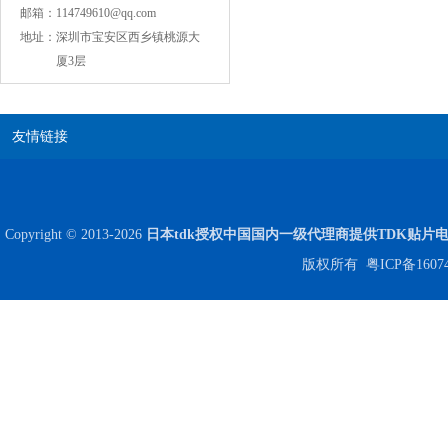
邮箱：
114749610@qq.com
地址：
深圳市宝安区西乡镇桃源大
厦3层
COG高压贴片电容1812 3KV 470PF 5%精度
友情链接
Copyright © 2013-2026
日本tdk授权中国国内一级代理商提供TDK贴片
版权所有
粤ICP备1607
Johanson电容一级代理 正品现货