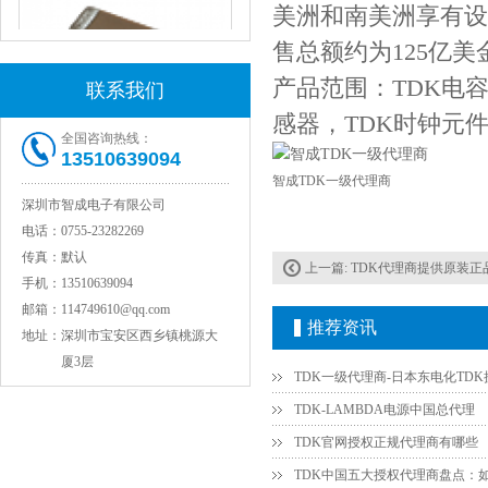
美洲和南美洲享有设
售总额约为125亿美金
产品范围：
TDK
电
联系我们
感器，
TDK
时钟元
全国咨询热线：
13510639094
JOHANSON代理1812 1KV 100NF X7R高压贴片电容
智成TDK一级代理商
深圳市智成电子有限公司
电话：
0755-23282269
传真：
默认
上一篇:
TDK代理商提供原装正
手机：
13510639094
邮箱：
114749610@qq.com
推荐资讯
地址：
深圳市宝安区西乡镇桃源大
厦3层
TDK-LAMBDA电源中国总代理
COG高压贴片电容1812 3KV 470PF 5%精度
TDK官网授权正规代理商有哪些