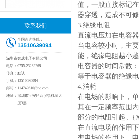
值，一般直接标记在
器穿透，造成不可修
3.绝缘电阻
联系我们
直流电压加在电容器
全国咨询热线：
当电容较小时，主要
13510639094
能，绝缘电阻越小越
JOHANSON代理1812 1KV 100NF X7R高压贴片电容
深圳市智成电子有限公司
电容器的时间常数：
电话：
0755-23282269
传真：
默认
等于电容器的绝缘电
手机：
13510639094
4.消耗
邮箱：
114749610@qq.com
在电场的影响下，单
地址：
深圳市宝安区西乡镇桃源大
厦3层
其在一定频率范围内
部分的电阻引起。{X@
在直流电场的作用下
COG高压贴片电容1812 3KV 470PF 5%精度
变电场的作用下，电