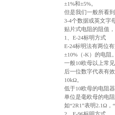
±1%和±5%。
COG高压贴片电容1812 3KV 470PF 5%精度
但是我们一般所看到
3-4个数据或英文
贴片式电阻的阻值，
1、E-24标明方式
E-24标明法有两位
±10%（-K）的电阻
一般10欧母以上常
Johanson电容一级代理 正品现货
后一位数字代表有效位
10kΩ。
低于10欧母的电阻
单位是毫欧母的电阻
如“2R1”表明2.1Ω，
2、E-96标明方式