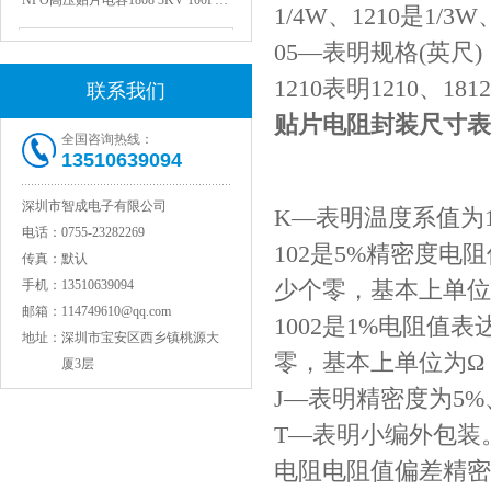
1/4W、1210是1/3W
05—表明规格(英尺)：
1210表明1210、18
联系我们
贴片电阻封装尺寸表
全国咨询热线：
13510639094
深圳市智成电子有限公司
K—表明温度系值为1
电话：
0755-23282269
JOHANSON代理1812 1KV 100NF X7R高压贴片电容
102是5%精密度
传真：
默认
少个零，基本上单位为Ω
手机：
13510639094
邮箱：
114749610@qq.com
1002是1%电阻
地址：
深圳市宝安区西乡镇桃源大
零，基本上单位为Ω，10
厦3层
J—表明精密度为5%
T—表明小编外包装
电阻电阻值偏差精密度