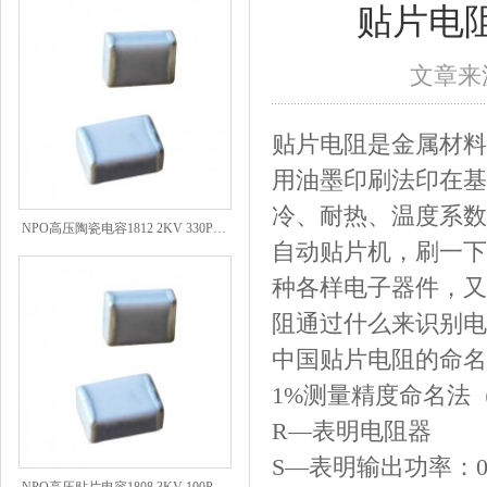
贴片电
文章来源
贴片电阻是金属材料
用油墨印刷法印在基
冷、耐热、温度系数
NPO高压陶瓷电容1812 2KV 330PF 5%精度
自动贴片机，刷一下
种各样电子器件，又
阻通过什么来识别电
中国贴片电阻的命名方
1%测量精度命名法（比如
R—表明电阻器
S—表明输出功率：0402
NPO高压贴片电容1808 3KV 100PF J