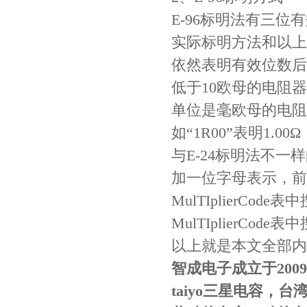
E-96标明法有三位
贴片安规电容2220 X2 AC250V 0.1UF封装
实际标明方法和以上
依然表明有效位数后“0
低于10欧母的电阻
单位是毫欧母的电阻
如“1R00”表明1.00
与E-24标明法不一样的
加一位字母表示，前
JOHANSON代理商供应贴片电容500R07S2R2BV4T
MulTIplierC
MulTIplierCode
以上就是本文全部内
智成电子成立于200
taiyo三星电容，台