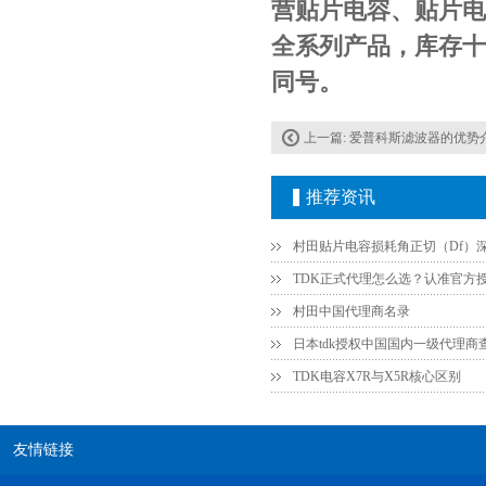
营贴片电容、贴片电
全系列产品，库存十万
高压贴片电容2220 2KV X7R 0.01UF封装
同号。
上一篇:
爱普科斯滤波器的优势
推荐资讯
村田中国代理商名录
日本tdk授权中国国内一级代理商
TDK电容X7R与X5R核心区别
友情链接