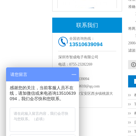
准确
3，
4，
联系我们
将两
NPO高压陶瓷电容1812 2KV 330PF 5%精度
5，
全国咨询热线：
20
13510639094
滤波
深圳市智成电子有限公司
电话：
0755-23282269
传真：
默认
请您留言
手机：
13510639094
邮箱：
114749610@qq.com
感谢您的关注，当前客服人员不在
线，请加微信或来电咨询13510639
地址：
深圳市宝安区西乡镇桃源大
094，我们会尽快和您联系。
厦3层
NPO高压贴片电容1808 3KV 100PF J