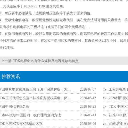
，其误差应小于±0.3-0.5，TDK磁珠代理商。
耐压要求必须满足，选用的耐压值应等于或大于原来的值。
无极性电解电容一般应用无极性电解电容代替，实在无办法时可用两只容量大一倍的
只有极性电解电容的正极相连（或将它们的两个负极相连）。
在选用电解电容时，较好采用耐高温的电解电容，耐高温电容的较高工作温度为10
00小时左右的正常工作时间，在50℃下使用80℃的电容时，其寿命可达2.2万小时，如
器代理商。
上一篇:
TDK电容命名有什么规律及电容充放电特点
推荐资讯
村田贴片电容损耗角正切（Df）深度解析：为什么说它是衡量品质的关键参数？
2026-07-07
TDK正式代理怎么选？认准官方授权渠道，保障供应链安全
2026-05-12
2026村田
村田中国代理商名录
2026-03-25
TDK 中国
日本tdk授权中国国内一级代理商查询方法
2026-03-13
TDK电容X7R与X5R核心区别
2026-03-06
tdk电容中