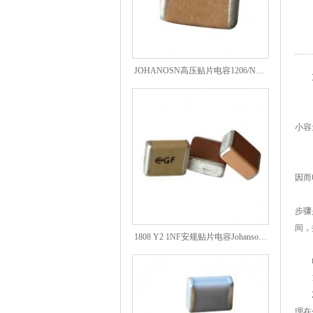
JOHANOSN高压贴片电容1206/NPO/1000V/220PF/J档封装
支
（1
（2
小容
（3
（4
因而
（5
步骤
1808 Y2 1NF安规贴片电容Johanson品牌
间，
（6
电解
1，
2，
理在