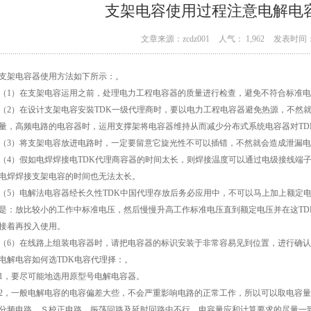
支架电容使用过程注意电解电
文章来源：zcdz001
人气： 1,962
发表时间： 
架电容器使用方法如下所示：。
）在支架电容运用之前，处理电力工程电容器的质量进行检查，避免不符合标准电
）在设计支架电容安裝TDK一级代理商时，要以电力工程电容器避免热源，不然就
量，高频电路的电容器时，运用支撑架将电容器维持从而减少分布式系统电容器对TD
）将支架电容放进电路时，一定要留意它旋光性不可以插错，不然就会造成泄漏电
）假如电焊焊接电TDK代理商容器的时间太长，则焊接温度可以通过电级接线端子
电焊焊接支架电容的时间也无法太长。
）电解法电容器经长久性TDK中国代理存放后务必应用中，不可以马上加上额定电
是：放比较小的工作中标准电压，然后慢慢升高工作标准电压直到额定电压并在这TD
接着再投入使用。
）在线路上组装电容器时，请把电容器的标识安装于非常容易见到位置，进行确认
电容如何选TDK电容代理择：。
要尽可能地选用原型号电解电容器。
一般电解电容的电容偏差大些，不会严重影响电路的正常工作，所以可以取电容量略
分频电路，Ｓ校正电路，振荡回路及延时回路中不行，电容量应和计算要求的尽量一