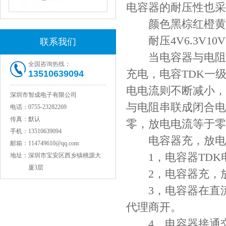
电容器的耐压性也采
NPO高压贴片电容1808 3KV 100PF J
颜色黑棕红橙黄绿
耐压4V6.3V10V16
联系我们
当电容器与电阻串
全国咨询热线：
充电，电容TDK一
13510639094
电电流则不断减小，
深圳市智成电子有限公司
与电阻串联成闭合电
电话：
0755-23282269
传真：
默认
零，放电电流等于零
手机：
13510639094
JOHANSON代理1812 1KV 100NF X7R高压贴片电容
电容器充，放电过
邮箱：
114749610@qq.com
1，电容器TDK
地址：
深圳市宝安区西乡镇桃源大
厦3层
2，电容器充，放
3，电容器在直流
代理商开。
4，电容器接通交