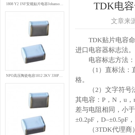
1808 Y2 1NF安规贴片电容Johanson品牌
TDK电
文章来源：
TDK贴片电容命
进口电容器标志法。
电容标志方法：
（1）直标法：直
NPO高压陶瓷电容1812 2KV 330PF 5%精度
格。
（2）文字符号法
其电容：P，N，u
差与电阻相同，小于10
±0.2pF，D–±0.5pF
（3TDK代理商）