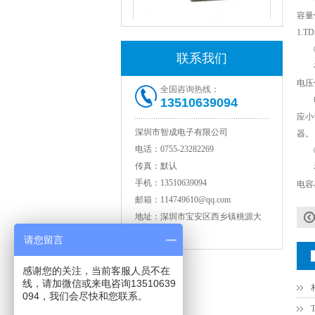
容量
1.
②
联系我们
在对
NPO高压陶瓷电容1812 2KV 330PF 5%精度
电压
全国咨询热线：
电解
13510639094
应小
深圳市智成电子有限公司
器。
电话：
0755-23282269
③
传真：
默认
在对
手机：
13510639094
电容
邮箱：
114749610@qq.com
地址：
深圳市宝安区西乡镇桃源大
厦3层
请您留言
NPO高压贴片电容1808 3KV 100PF J
感谢您的关注，当前客服人员不在
线，请加微信或来电咨询13510639
094，我们会尽快和您联系。