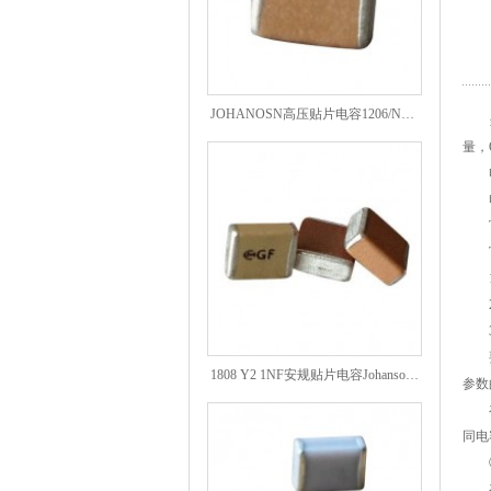
JOHANOSN高压贴片电容1206/NPO/1000V/220PF/J档封装
当电
量，
电容
电容
TD
T
1.
2.
3.
要正
1808 Y2 1NF安规贴片电容Johanson品牌
参数
在常
同电
①
在对