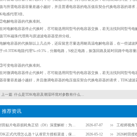
值与所需电容器容量差越小越好，并且普通电容器的电压值应契合代换电容器的请求，所
TDK电感代理3倍。
电解电容器的代换准则。
电解电容器停止代换时，尽可能选用同型号的电容器交换，若无法找到同型号电解
值TDK磁珠代理商与原滤波电容器坚持分歧。
电容器的代换除以上几点外，还应留意尽量选用耐高温电解电容器，在一些滤波网
于±0.3TDK电阻代理%-±0.5%，分频电路，S校正电路，振荡回路及延时回路中
可变电容器的代换准则。
微调电容器停止代换时，尽可能选用同型号的电容器交换，若无法找到同型号电容
器容量容差越小越好，并且微调电容器的电压值应契合代换电容器的请求，TDK滤波
上一篇:
什么是TDK电容及潮湿环境对参数有什么影响
推荐资讯
村田贴片电容损耗角正切（Df）深度解析：为什么说它是衡量品质的关键参数？
2026-07-07
TDK正式代理怎么选？认准官方授权渠道，保障供应链安全
2026-05-12
2026村田