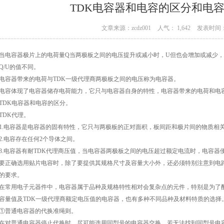
TDK电容器和电容的区分和电
文章来源：zcdz001
人气： 1,642
发表时间： 
容器极片上的电荷量Q当两极板之间的电压提升或减小时，U但也会增加或减少，
Q/U的值不同。
器带来的电荷与TDK一级代理商两极板之间的电压称为电容器。
体现了电容器储存电荷能力，它只与电容器自身的特性，电容器带来的电荷和电
K电容器和电容的区分。
DK代理。
电容器是电容器的固有特性，它只与两极板的正对面积，板间距和极片间的物质相
电容存在任何2个导体之间。
电容器有耐TDK代理商压值，当电容器两极板之间的电压超过额定电流时，电容器
确选用贴片电容时，除了要提供其规格尺寸及容量大小外，还必须特别注意到电路
的要求。
用电子元器件中，电容器属于品种及规格特性相对会复杂点的元件，特别是为了配
容量值及TDK一级代理商额定电压值的电容器，也有多种不同品种及材料特质的选择
普通电容器的代换准绳则。
普通电容器停止代换时，尽可能选用同型号的电容器交换，若无法找到同型号电容