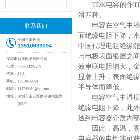
TDK电容的作TD
滑四种。
电容在空气中湿度
联系我们
面绝缘电阻下降，水
全国咨询热线：
中国代理电阻绝缘能
13510639094
与电极表面银层之间
深圳市智成电子有限公司
JOHANSON代理1812 1KV 100NF X7R高压贴片电容
效串联电阻增大，金
电话：
0755-23282269
传真：
默认
显著上升，表面绝缘
手机：
13510639094
半导体而降低。
邮箱：
114749610@qq.com
电容空气中湿度过
地址：
深圳市宝安区西乡镇桃源大
厦3层
绝缘电阻下降，此外
透到电容器介质内部
因此，高温，高湿
COG高压贴片电容1812 3KV 470PF 5%精度
电容器的电性能可获