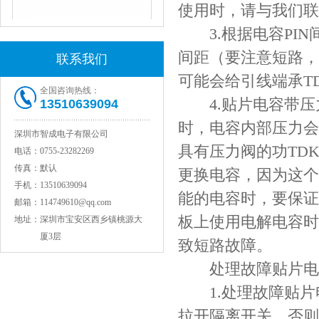
使用时，请与我们联
3.根据电容PIN间
间距（要注意短路，
联系我们
可能会给引线端承T
全国咨询热线：
4.贴片电容带压力
13510639094
时，电容内部压力会
深圳市智成电子有限公司
JOHANSON代理1812 1KV 100NF X7R高压贴片电容
具有压力阀的功TD
电话：
0755-23282269
传真：
默认
更换电容，因为这个
手机：
13510639094
能的电容时，要保证
邮箱：
114749610@qq.com
板上使用电解电容时
地址：
深圳市宝安区西乡镇桃源大
厦3层
致短路故障。
处理故障贴片电容
1.处理故障贴片电
COG高压贴片电容1812 3KV 470PF 5%精度
拉开隔离开关，否则