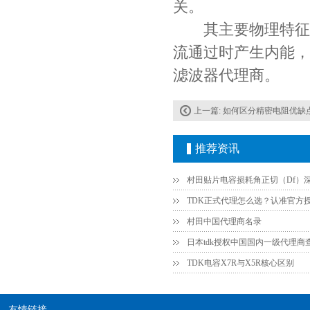
关。
其主要物理特征是
流通过时产生内能，
滤波器代理商。
上一篇:
如何区分精密电阻优缺点及
JOHANSON代理商供应贴片电容500R07S2R2BV4T
推荐资讯
村田中国代理商名录
日本tdk授权中国国内一级代理商
TDK电容X7R与X5R核心区别
高压贴片电容2220 2KV X7R 0.01UF封装
友情链接