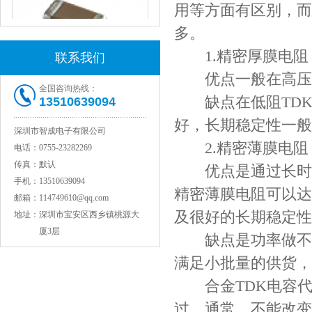
用等方面有区别，而
多。
1.精密厚膜电阻
联系我们
优点一般在高压高
全国咨询热线：
缺点在低阻TDK
13510639094
JOHANSON代理1812 1KV 100NF X7R高压贴片电容
好，长期稳定性一般
深圳市智成电子有限公司
2.精密薄膜电阻
电话：
0755-23282269
传真：
默认
优点是通过长时间
手机：
13510639094
精密薄膜电阻可以达TD
邮箱：
114749610@qq.com
及很好的长期稳定性
地址：
深圳市宝安区西乡镇桃源大
厦3层
缺点是功率做不大
满足小批量的供货，
COG高压贴片电容1812 3KV 470PF 5%精度
合金TDK电容代
过，通常，不能改变