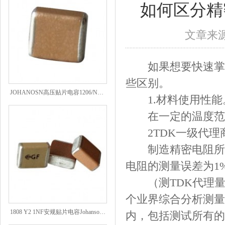
如何区分精
文章来源：
如果想要快速掌握
些区别。
JOHANOSN高压贴片电容1206/NPO/1000V/220PF/J档封装
1.材料使用性能
在一定的温度范围
2TDK一级代理商
制造精密电阻所用
电阻的测量误差为1%
（测TDK代理量误
个业界综合分析测量
1808 Y2 1NF安规贴片电容Johanson品牌
内，包括测试所有的