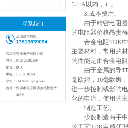
0.1％以内，）。
3.成本费用。
由于精密电阻器是
联系我们
的电阻器价格昂贵得
全国咨询热线：
合金电阻TDK中
13510639094
主要材料，常用的材
深圳市智成电子有限公司
NPO高压陶瓷电容1812 2KV 330PF 5%精度
的性能是由合金电阻
电话：
0755-23282269
传真：
默认
由于金属的导TD
手机：
13510639094
毫欧姆，10毫欧姆
邮箱：
114749610@qq.com
进一步控制或影响电
地址：
深圳市宝安区西乡镇桃源大
厦3层
化的电流，使用的主
制造工艺。
少数制造商手中掌
NPO高压贴片电容1808 3KV 100PF J
的工艺TDK电感代