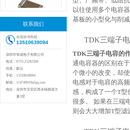
型、广频带、低阻抗
以往使用多个电容器
基板的小型化与削减
联系我们
全国咨询热线：
TDK三端子
13510639094
JOHANSON代理1812 1KV 100NF X7R高压贴片电容
TDK三端子电容的
深圳市智成电子有限公司
电话：
0755-23282269
通电容器的区别在于
传真：
默认
个微小的改变，却使
手机：
13510639094
电感对于电容的高频
邮箱：
114749610@qq.com
地址：
深圳市宝安区西乡镇桃源大
感，构成了一个T型
厦3层
很多。 如果在三端
则会大大增加T型滤
COG高压贴片电容1812 3KV 470PF 5%精度