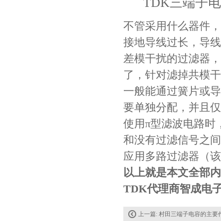
TDK三端子
不管采用什么器件，
接地导线过长，导线
差模干扰的过滤器，
了，针对滤掉共模干
Johanson电容一级代理 正品现货
一般能通过簧片或导
要单独分配，并且仅
使用π型滤波电路时
和没有过滤信号之间
应用多路过滤器（该
以上就是本文全部内
TDK代理商智成电子1
贴片安规电容2220 X2 AC250V 0.1UF封装
上一篇:
村田三端子电容的主要