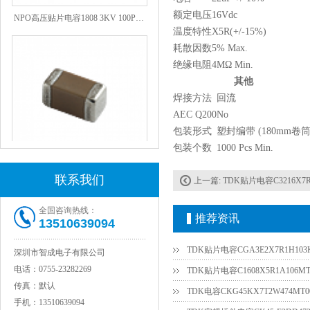
NPO高压贴片电容1808 3KV 100PF J
额定电压
16Vdc
温度特性
X5R(+/-15%)
耗散因数
5% Max.
绝缘电阻
4MΩ Min.
其他
焊接方法
回流
AEC Q200
No
包装形式
塑封编带 (180mm卷筒
包装个数
1000 Pcs Min.
JOHANSON代理1812 1KV 100NF X7R高压贴片电容
联系我们
上一篇:
TDK贴片电容C3216X7R1E106K/1
全国咨询热线：
推荐资讯
13510639094
TDK贴片电容CGA3E2X7R1H103
深圳市智成电子有限公司
电话：
0755-23282269
TDK贴片电容C1608X5R1A106M
传真：
默认
TDK电容CKG45KX7T2W474M
手机：
13510639094