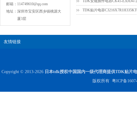
邮箱：
114749610@qq.com
TDK贴片电容C3216X7R1H335KT
地址：
深圳市宝安区西乡镇桃源大
COG高压贴片电容1812 3KV 470PF 5%精度
厦3层
友情链接
Copyright © 2013-2026
日本tdk授权中国国内一级代理商提供TDK贴片
版权所有
粤ICP备1607
Johanson电容一级代理 正品现货