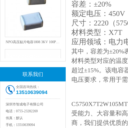
容差：±20%
额定电压：450V
尺寸：2220（5750
材料类型：X7T
NPO高压贴片电容1808 3KV 100PF J
应用领域：电力
其中，容差为±20%
材料类型对应的温度系
超过±15%。该电
联系我们
电压要求，常用于需
全国咨询热线：
13510639094
C5750X7T2W1
深圳市智成电子有限公司
JOHANSON代理1812 1KV 100NF X7R高压贴片电容
电话：
0755-23282269
受能力、大容量和高
传真：
默认
商，我们提供优质的
手机：
13510639094