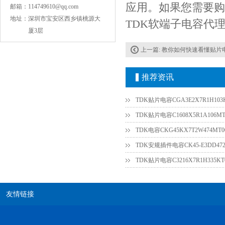
应用。如果您需要购
邮箱：
114749610@qq.com
地址：
深圳市宝安区西乡镇桃源大
TDK软端子电容代理商电
厦3层
上一篇:
教你如何快速看懂贴片
推荐资讯
COG高压贴片电容1812 3KV 470PF 5%精度
TDK贴片电容CGA3E2X7R1H103
TDK贴片电容C1608X5R1A106M
TDK电容CKG45KX7T2W474M
TDK贴片电容C3216X7R1H335KT
友情链接
Johanson电容一级代理 正品现货