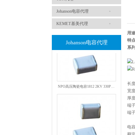
1808 Y2 1NF安规贴片电容Johanson品牌
Johanson电容代理
KEMET基美代理
用
特
Johanson电容代理
系
NPO高压陶瓷电容1812 2KV 330PF 5%精度
长度
宽度
厚度
端子
端子
电
额