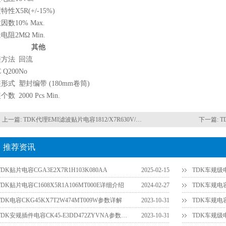
度特性
X5R(+/-15%)
散因数
10% Max.
缘电阻
2MΩ Min.
其他
接方法
回流
 Q200
No
装形式
塑封编带 (180mm卷筒)
装个数
2000 Pcs Min.
上一篇:
TDK代理EMI滤波贴片电容1812/X7R630V/100NF封装
下一篇:
T
推荐资讯
TDK贴片电容CGA3E2X7R1H103K080AA
2025-02-15
TDK车规级电容
TDK贴片电容C1608X5R1A106MT000E详细介绍
2024-02-27
TDK电容CKG45KX7T2W474MT009W参数详解
2023-10-31
TDK安规插件电容CK45-E3DD472ZYVNA参数详解
2023-10-31
TDK车规级电容