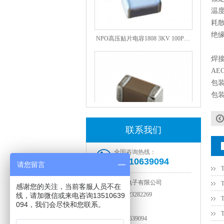
温
耗
NPO高压贴片电容1808 3KV 100PF J
绝
焊
AEC
包
包
联系我们
JOHANSON代理1812 1KV 100NF X7R高压贴片电容
全国咨询热线：
13510639094
请您留言
深圳市智成电子有限公司
感谢您的关注，当前客服人员不在
电话：
0755-23282269
线，请加微信或来电咨询13510639
094，我们会尽快和您联系。
传真：
默认
手机：
13510639094