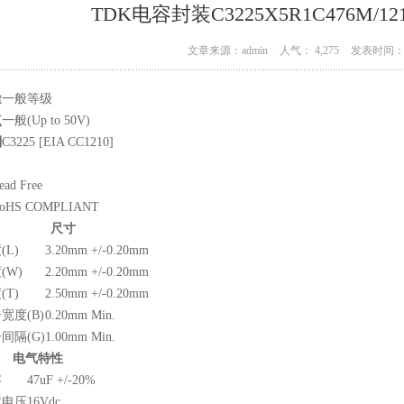
TDK电容封装C3225X5R1C476M/121
文章来源：admin
人气： 4,275
发表时间： 0
途
一般等级
点
一般(Up to 50V)
列
C3225 [EIA CC1210]
尺寸
(L)
3.20mm +/-0.20mm
(W)
2.20mm +/-0.20mm
(T)
2.50mm +/-0.20mm
宽度(B)
0.20mm Min.
间隔(G)
1.00mm Min.
电气特性
容
47uF +/-20%
定电压
16Vdc