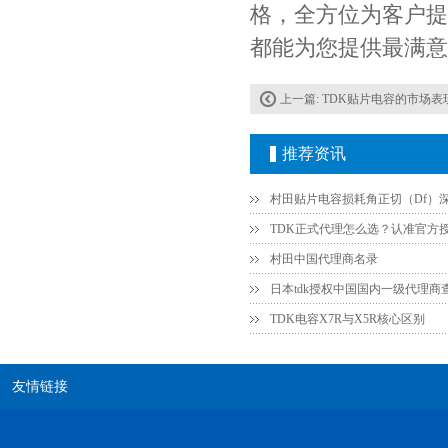
格，全方位为客户提
都能为您提供最满意
上一篇:
TDK贴片电容的市场表
推荐资讯
Johanson电容一级代理 正品现货
村田中国代理商名录
日本tdk授权中国国内一级代理商
TDK电容X7R与X5R核心区别
友情链接
贴片安规电容2220 X2 AC250V 0.1UF封装