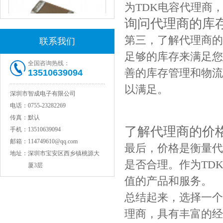
为TDK电容代理商
询问代理商的库
第三，了解代理商的
联系我们
足够的库存来满足您
全国咨询热线：
善的库存管理和物流
13510639094
JOHANSON代理1812 1KV 100NF X7R高压贴片电容
以满足。
深圳市智成电子有限公司
电话：
0755-23282269
传真：
默认
了解代理商的价
手机：
13510639094
邮箱：
114749610@qq.com
最后，价格是衡量代
地址：
深圳市宝安区西乡镇桃源大
是否合理。作为TD
厦3层
值的产品和服务。
总结起来，选择一个
COG高压贴片电容1812 3KV 470PF 5%精度
理商，具有丰富的经