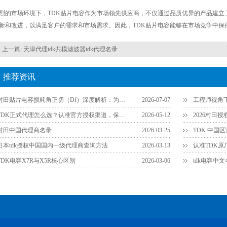
烈的市场环境下，TDK贴片电容作为市场领先供应商，不仅通过品质优异的产品建立
新和改进，以满足客户的需求和市场需求。因此，TDK贴片电容能够在市场竞争中保
上一篇:
天津代理tdk共模滤波器tdk代理名录
推荐资讯
村田贴片电容损耗角正切（Df）深度解析：为什么说它是衡量品质的关键参数？
2026-07-07
TDK正式代理怎么选？认准官方授权渠道，保障供应链安全
2026-05-12
2026村田
村田中国代理商名录
2026-03-25
TDK 中国
日本tdk授权中国国内一级代理商查询方法
2026-03-13
TDK电容X7R与X5R核心区别
2026-03-06
tdk电容中