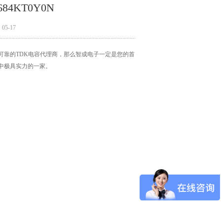
84KT0Y0N
5-17
找一家可靠的TDK电容代理商，那么智成电子一定是您的首
中极具实力的一家。
。