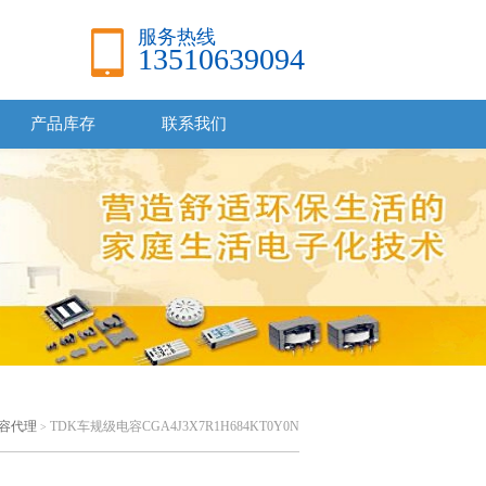
服务热线
13510639094
产品库存
联系我们
电容代理
TDK车规级电容CGA4J3X7R1H684KT0Y0N
>