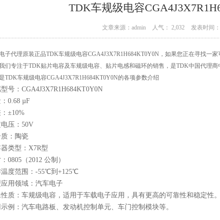
TDK车规级电容CGA4J3X7R1H6
文章来源：admin
人气： 2,032
发表时间： 0
电子代理原装正品TDK车规级电容CGA4J3X7R1H684KT0Y0N，如果您正在寻
我们专注于TDK贴片电容及车规级电容、贴片电感和磁环的销售，是TDK中国代理商
是TDK车规级电容CGA4J3X7R1H684KT0Y0N的各项参数介绍
型号：CGA4J3X7R1H684KT0Y0N
：0.68 µF
：±10%
电压：50V
介质：陶瓷
器类型：X7R型
：0805（2012 公制）
温度范围：-55℃到+125℃
型应用领域：汽车电子
殊性质：车规级电容，适用于车载电子应用，具有更高的可靠性和稳定性
用示例：汽车电路板、发动机控制单元、车门控制模块等。