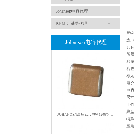
Johanson电容代理
KEMET基美代理
智成
高压贴片电容2220 2KV X7R 0.01UF封装
选。
Johanson电容代理
以下
所属
容量
容差
额定
电
电容
尺寸
工作
JOHANOSN高压贴片电容1206/NPO/1000V/220PF/J档封装
典
特
应