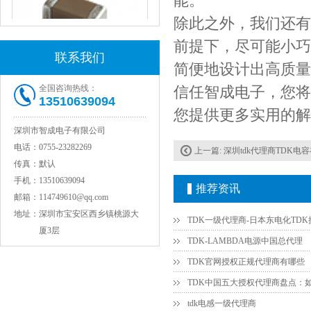
能。
除此之外，我们还有
前提下，尽可能小巧
联系我们
简便地设计出高质量
全国咨询热线：
信任智成电子，您将
JOHANSON代理1812 1KV 100NF X7R高压贴片电容
13510639094
您提供更多实用的解
深圳市智成电子有限公司
电话：
0755-23282269
上一篇:
深圳tdk代理商TDK电
传真：
默认
手机：
13510639094
推荐资讯
邮箱：
114749610@qq.com
地址：
深圳市宝安区西乡镇桃源大
厦3层
TDK-LAMBDA电源中国总代理
COG高压贴片电容1812 3KV 470PF 5%精度
TDK官网授权正规代理商有哪些
tdk电感一级代理商