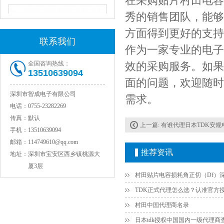
在采购贴片村田电容
秀的销售团队，能够
方面得到更好的支持
联系我们
作为一家专业的电子
全国咨询热线：
效的采购服务。如果
13510639094
面的问题，欢迎随时
深圳市智成电子有限公司
需求。
电话：
0755-23282269
JOHANSON代理1812 1KV 100NF X7R高压贴片电容
传真：
默认
上一篇:
有谁代理日本TDK安规
手机：
13510639094
邮箱：
114749610@qq.com
推荐资讯
地址：
深圳市宝安区西乡镇桃源大
厦3层
村田中国代理商名录
日本tdk授权中国国内一级代理商