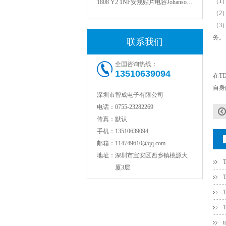
（1
（2
（3
务。
联系我们
全国咨询热线：
13510639094
在T
自身
深圳市智成电子有限公司
电话：
0755-23282269
NPO高压陶瓷电容1812 2KV 330PF 5%精度
传真：
默认
手机：
13510639094
邮箱：
114749610@qq.com
地址：
深圳市宝安区西乡镇桃源大
厦3层