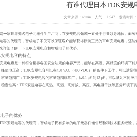
有谁代理日本TDK安规
文章来源：admin
人气： 1,947
发表时间： 0
K是一家世界知名电子元器件生产厂商，在安规电容领域一直处于行业领导地位。而智
电容的代理商，智成电子不仅可以保证客户能够获得原装正品的TDK安规电容，还能
来详细了解一下TDK安规电容和智成电子的优势。
K安规电容的特点
K安规电容是一种符合世界各国安全法规的电容产品，能够在高温、高精度的环境下稳
）峰值电压高：TDK安规电容可以在450 VAC（400 VDC） 的条件下工作，可以满
）容量范围广：TDK安规电容的容量范围非常广，从0.1 μF 到12 μF，可以满足不同
）稳定性高：TDK安规电容在高温、高湿、高海拔、高压、高电磁干扰等恶劣环境下
成电子的优势
TDK安规电容的代理商，智成电子拥有多年的电子元器件销售经验和技术服务经验，