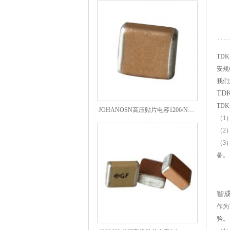
TD
安规
我们
TD
JOHANOSN高压贴片电容1206/NPO/1000V/220PF/J档封装
TD
（1
（2
（3
备。
智
作为
验。
1808 Y2 1NF安规贴片电容Johanson品牌