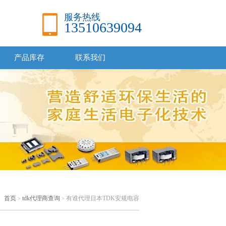
服务热线
13510639094
产品库存
联系我们
：
首页
tdk代理商查询
有谁代理日本TDK安规电容
>
>