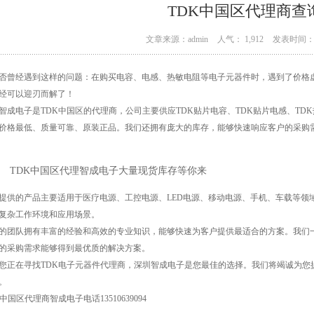
TDK中国区代理商查
文章来源：admin
人气： 1,912
发表时间： 0
否曾经遇到这样的问题：在购买电容、电感、热敏电阻等电子元器件时，遇到了价格
经可以迎刃而解了！
智成电子是TDK中国区的代理商，公司主要供应TDK贴片电容、TDK贴片电感、T
价格最低、质量可靠、原装正品。我们还拥有庞大的库存，能够快速响应客户的采购
TDK中国区代理智成电子大量现货库存等你来
提供的产品主要适用于医疗电源、工控电源、LED电源、移动电源、手机、车载等领
复杂工作环境和应用场景。
的团队拥有丰富的经验和高效的专业知识，能够快速为客户提供最适合的方案。我们一
的采购需求能够得到最优质的解决方案。
您正在寻找TDK电子元器件代理商，深圳智成电子是您最佳的选择。我们将竭诚为您
。
K中国区代理商智成电子电话13510639094