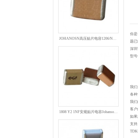
你是
JOHANOSN高压贴片电容1206/NPO/1000V/220PF/J档封装
题已
深圳
型号
我们
各种
我们
1808 Y2 1NF安规贴片电容Johanson品牌
客户
如果
支持
TD