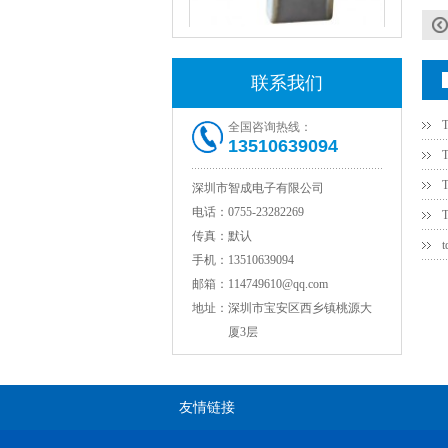
联系我们
全国咨询热线：
NPO高压陶瓷电容1812 2KV 330PF 5%精度
13510639094
深圳市智成电子有限公司
电话：
0755-23282269
传真：
默认
手机：
13510639094
邮箱：
114749610@qq.com
地址：
深圳市宝安区西乡镇桃源大
厦3层
NPO高压贴片电容1808 3KV 100PF J
友情链接