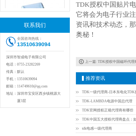
TDK授权中国贴片
它将会为电子行业注
资讯和技术动态，那
联系我们
COG高压贴片电容1812 3KV 470PF 5%精度
奥秘！
全国咨询热线：
13510639094
深圳市智成电子有限公司
上一篇:
TDK授权中国磁环代理
电话：
0755-23282269
传真：
默认
推荐资讯
手机：
13510639094
邮箱：
114749610@qq.com
地址：
深圳市宝安区西乡镇桃源大
厦3层
TDK-LAMBDA电源中国总代理
Johanson电容一级代理 正品现货
TDK官网授权正规代理商有哪些
tdk电感一级代理商