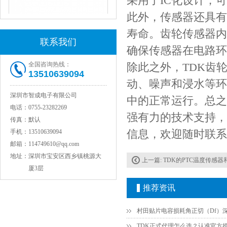
采用了IC化设计，
此外，传感器还具有
JOHANSON代理1812 1KV 100NF X7R高压贴片电容
寿命。齿轮传感器内
联系我们
确保传感器在电路环
全国咨询热线：
除此之外，TDK齿
13510639094
动、噪声和浸水等环
深圳市智成电子有限公司
中的正常运行。总之
电话：
0755-23282269
强有力的技术支持，
传真：
默认
信息，欢迎随时联系
手机：
13510639094
邮箱：
114749610@qq.com
COG高压贴片电容1812 3KV 470PF 5%精度
地址：
深圳市宝安区西乡镇桃源大
上一篇:
TDK的PTC温度传感器和N
厦3层
推荐资讯