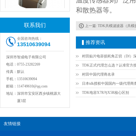
温度传感器则广泛用
和散热器等。
联系我们
上一篇:
TDK共模滤波器（共模扼
JOHANSON代理1812 1KV 100NF X7R高压贴片电容
全国咨询热线：
推荐资讯
13510639094
深圳市智成电子有限公司
电话：
0755-23282269
传真：
默认
村田中国代理商名录
手机：
13510639094
日本tdk授权中国国内一级代理商
邮箱：
114749610@qq.com
TDK电容X7R与X5R核心区别
地址：
深圳市宝安区西乡镇桃源大
厦3层
COG高压贴片电容1812 3KV 470PF 5%精度
友情链接