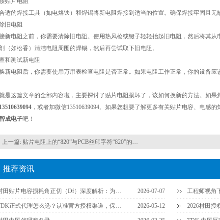
 焊接贴片电阻
合适的焊接工具（如电烙铁）和焊锡将新电阻焊接到适当的位置。确保焊接牢固且无
 清除旧电阻
接新电阻之前，你需要清除旧电阻。使用热风枪或镊子轻轻抬起旧电阻，然后将其从
剂（如松香）清洁电阻周围的焊锡，然后再尝试取下旧电阻。
 检查和测试新电阻
换新电阻后，你需要使用万用表检查电阻是否正常。如果电阻工作正常，你的设备应
就是这篇文章的全部内容啦，主要探讨了贴片电阻损坏了，该如何换新的方法。如果您
13510639094
，或者加微信13510639094。如果您想要了解更多有关贴片电容、电
智成电子
吧！
上一篇:
贴片电阻上的“820”与PCB丝印字符“820”的区别
推荐资讯
村田贴片电容损耗角正切（Df）深度解析：为什么说它是衡量品质的关键参数？
2026-07-07
TDK正式代理怎么选？认准官方授权渠道，保障供应链安全
2026-05-12
2026村田