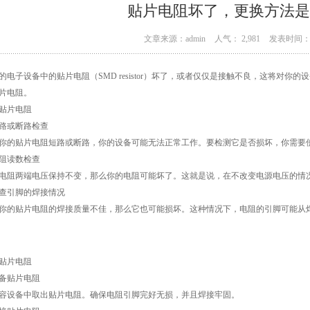
贴片电阻坏了，更换方法是
文章来源：admin
人气： 2,981
发表时间： 0
的电子设备中的贴片电阻（SMD resistor）坏了，或者仅仅是接触不良，这将对
片电阻。
贴片电阻
 短路或断路检查
你的贴片电阻短路或断路，你的设备可能无法正常工作。要检测它是否损坏，你需要使用万用表
 电阻读数检查
电阻两端电压保持不变，那么你的电阻可能坏了。这就是说，在不改变电源电压的情
 检查引脚的焊接情况
你的贴片电阻的焊接质量不佳，那么它也可能损坏。这种情况下，电阻的引脚可能从
贴片电阻
 准备贴片电阻
容设备中取出贴片电阻。确保电阻引脚完好无损，并且焊接牢固。