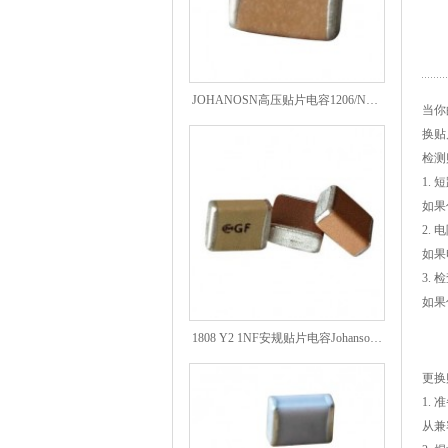
JOHANOSN高压贴片电容1206/NPO/1000V/220PF/J档封装
当你
换贴
检测
1.
如果
2.
如果
3.
如果
1808 Y2 1NF安规贴片电容Johanson品牌
更换
1.
从兼