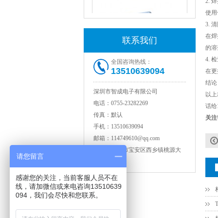
2.
使用
3.
在焊
联系我们
的溶
NPO高压陶瓷电容1812 2KV 330PF 5%精度
4.
全国咨询热线：
13510639094
在更
结论
深圳市智成电子有限公司
以上
电话：
0755-23282269
话给
传真：
默认
关注
手机：
13510639094
邮箱：
114749610@qq.com
地址：
深圳市宝安区西乡镇桃源大
请您留言
厦3层
NPO高压贴片电容1808 3KV 100PF J
感谢您的关注，当前客服人员不在
线，请加微信或来电咨询13510639
094，我们会尽快和您联系。