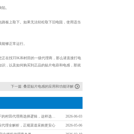
缺陷。
电路板上取下。如果无法轻松取下旧电阻，使用适当
该能够正常运行。
正在找TDK和村田的一级代理商，那么请直接打电
感的知识，以及如何购买到正品的贴片电容和电感，那就
下一篇:
叠层贴片电感的应用和功能详解
工程师视角下的村田代理商选择逻辑，这样选少走弯路
2026-06-03
授权代理全解析，正规渠道采购更安心
2026-05-06