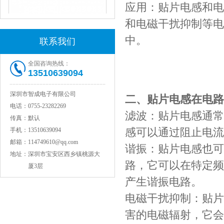
应用：贴片电感和电
和电磁干扰抑制等电
中。
联系我们
全国咨询热线：
13510639094
JOHANSON代理1812 1KV 100NF X7R高压贴片电容
深圳市智成电子有限公司
二、贴片电感在电路
电话：
0755-23282269
滤波：贴片电感通常
传真：
默认
感可以通过阻止电流
手机：
13510639094
邮箱：
114749610@qq.com
谐振：贴片电感也可
地址：
深圳市宝安区西乡镇桃源大
路，它可以在特定频
厦3层
产生谐振电路。
电磁干扰抑制：贴片
COG高压贴片电容1812 3KV 470PF 5%精度
害的电磁辐射，它会