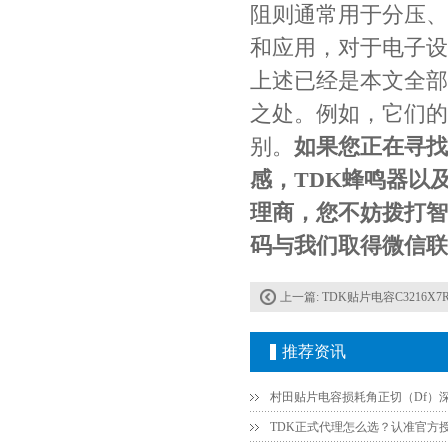
贴片安规电容2220 X2 AC250V 0.1UF封装
阻则通常用于分压、
和应用，对于电子设
上述已经是本文全部
之处。例如，它们的
别。
如果您正在寻找
感，TDK蜂鸣器以
理商，您不妨拨打智成
JOHANSON代理商供应贴片电容500R07S2R2BV4T
码与我们取得微信联
上一篇:
TDK贴片电容C3216X7R1
推荐资讯