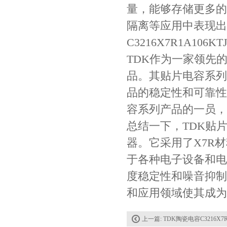
量，能够存储更多的
隔离等应用中表现出
C3216X7R1A1
贴片安规电容2220 X2 AC250V 0.1UF封装
TDK作为一家领先
品。其贴片电容系列
品的稳定性和可靠性。T
容系列产品的一员，
总结一下，TDK贴片电
器。它采用了X7R材
于各种电子设备和电
JOHANSON代理商供应贴片电容500R07S2R2BV4T
度稳定性和噪音抑制能力
和应用领域使其成为
上一篇:
TDK陶瓷电容C3216X7R1C106KT000N 