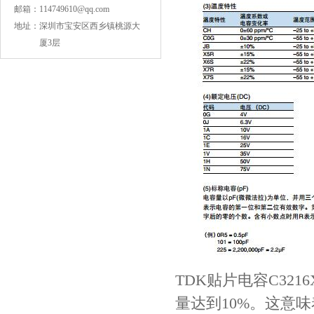
邮箱：
114749610@qq.com
地址：
深圳市宝安区西乡镇桃源大
厦3层
COG高压贴片电容1812 3KV 470PF 5%精度
Johanson电容一级代理 正品现货
TDK贴片电容C3216
量达到10%。这意