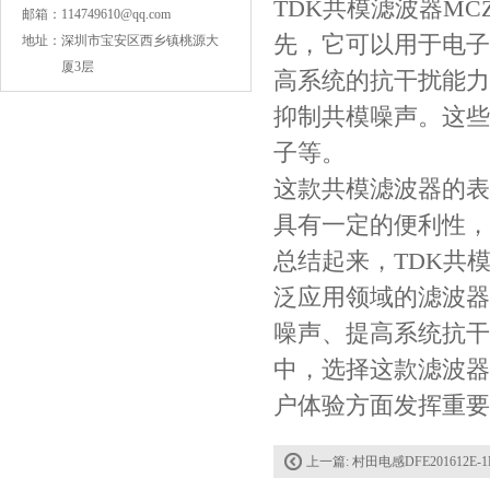
TDK共模滤波器MCZ
邮箱：
114749610@qq.com
先，它可以用于电子
地址：
深圳市宝安区西乡镇桃源大
厦3层
高系统的抗干扰能力
抑制共模噪声。这些
子等。
这款共模滤波器的表
具有一定的便利性，
COG高压贴片电容1812 3KV 470PF 5%精度
总结起来，TDK共模滤
泛应用领域的滤波器
噪声、提高系统抗干
中，选择这款滤波器
户体验方面发挥重要
上一篇:
村田电感DFE201612E-
Johanson电容一级代理 正品现货