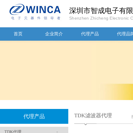
深圳市智成电子有
Shenzhen Zhicheng Electronic Co
首页
企业简介
代理产品
代理品
高压贴片电容2220 2KV X7R 0.01UF封装
JOHANOSN高压贴片电容1206/NPO/1000V/220PF/J档封装
TDK滤波器代理
代理产品
TDK代理