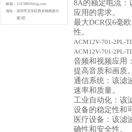
8A的额定电流：
邮箱：
114749610@qq.com
应用的需求。
地址：
深圳市宝安区西乡镇桃源大
厦3层
最大DCR仅6毫
性。
ACM12V-701-2P
COG高压贴片电容1812 3KV 470PF 5%精度
ACM12V-701-2
音频和视频应用
提高音质和画质
通信系统：该滤
速率和质量。
工业自动化：该
设备的稳定性和
Johanson电容一级代理 正品现货
医疗设备：该滤
确性和安全性。