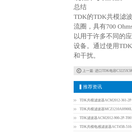
总结
TDK的TDK共模滤波
流圈，具有700 O
以用于许多不同的应
设备。通过使用TD
贴片安规电容2220 X2 AC250V 0.1UF封装
和干扰。
上一篇:
进口TDK电容C3225X5R1A476MT000E
推荐资讯
TDK共模滤波器ACM2012-361-2
TDK共模滤波器MCZ1210AH900L
TDK滤波器ACM2012-900-2P-T00
JOHANSON代理商供应贴片电容500R07S2R2BV4T
TDK共模电感滤波器ACT45B-510-2