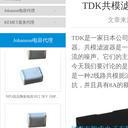
TDK共模滤波
Johanson电容代理
文章来源
KEMET基美代理
1808 Y2 1NF安规贴片电容Johanson品牌
TDK是一家日本公
Johanson电容代理
器。共模滤波器是一
流的噪声。它们的主
今天我们要讨论的是TD
是一种2线路共模扼流圈
抗，并且具有8A的
NPO高压陶瓷电容1812 2KV 330PF 5%精度