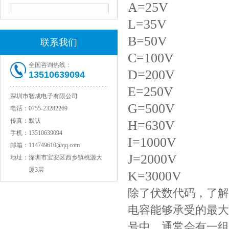
A=25V
L=35V
B=50V
联系我们
C=100V
全国咨询热线：
D=200V
13510639094
E=250V
深圳市智成电子有限公司
G=500V
JOHANSON代理1812 1KV 100NF X7R高压贴片电容
电话：
0755-23282269
传真：
默认
H=630V
手机：
13510639094
I=1000V
邮箱：
114749610@qq.com
J=2000V
地址：
深圳市宝安区西乡镇桃源大
厦3层
K=3000V
除了伏数代码，了解
电容能够承受的最大
号中，通常会有一组数
COG高压贴片电容1812 3KV 470PF 5%精度