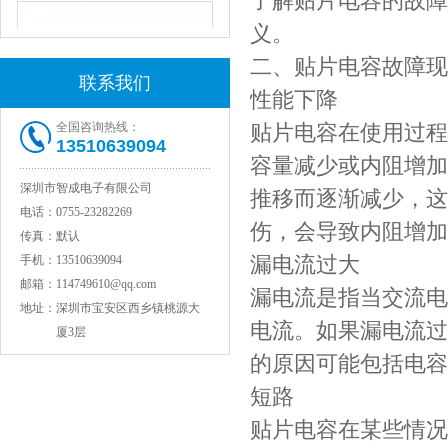
了解贴片电容的故障
义。
二、贴片电容故障现
联系我们
性能下降
全国咨询热线：
贴片电容在使用过程
13510639094
容量减少或内阻增加
深圳市智成电子有限公司
推移而逐渐减少，这
JOHANSON代理1812 1KV 100NF X7R高压贴片电容
电话：
0755-23282269
伤，会导致内阻增加
传真：
默认
漏电流过大
手机：
13510639094
邮箱：
114749610@qq.com
漏电流是指当交流电
地址：
深圳市宝安区西乡镇桃源大
电流。如果漏电流过
厦3层
的原因可能包括电容
短路
贴片电容在某些情况
COG高压贴片电容1812 3KV 470PF 5%精度