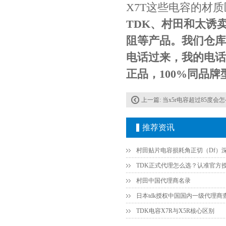
Johanson电容一级代理 正品现货
X7T这些电容的材
TDK、村田和太诱
阻等产品。我们仓库
电话过来，我的电话是
正品，100%同品
上一篇:
当x5r电容超过85度会
贴片安规电容2220 X2 AC250V 0.1UF封装
推荐资讯
村田中国代理商名录
日本tdk授权中国国内一级代理商
TDK电容X7R与X5R核心区别