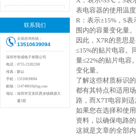
X：表示-55℃，5表
表电容器的使用温度
R：表示±15%，S表
联系我们
围内的容量变化量。
全国咨询热线：
因此，X7R的意思是
13510639094
≤15%的贴片电容。
深圳市智成电子有限公司
量≤22%的贴片电容
电话：
0755-23282269
COG高压贴片电容1812 3KV 470PF 5%精度
变化量。
传真：
默认
了解这些材质标识的
手机：
13510639094
邮箱：
114749610@qq.com
都有其特点和适用场
地址：
深圳市宝安区西乡镇桃源大
路，而X7T电容则
厦3层
如果您在选择和使用
资料，以确保电路的
这就是文章的全部内容