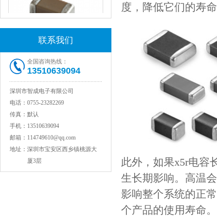
度，降低它们的寿命
联系我们
全国咨询热线：
JOHANSON代理1812 1KV 100NF X7R高压贴片电容
13510639094
深圳市智成电子有限公司
电话：
0755-23282269
传真：
默认
手机：
13510639094
邮箱：
114749610@qq.com
地址：
深圳市宝安区西乡镇桃源大
此外，如果x5r电
厦3层
生长期影响。高温会
COG高压贴片电容1812 3KV 470PF 5%精度
影响整个系统的正常
个产品的使用寿命。