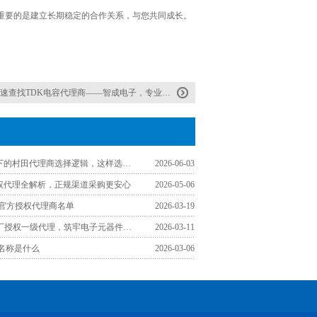
重要的是建立长期稳定的合作关系，与您共同成长。
速查找TDK电容代理商——智成电子，专业可靠！
工程师视角下的村田代理商选择逻辑，这样选少走弯路
2026-06-03
授权代理全解析，正规渠道采购更安心
2026-05-06
区官方授权代理商名单
2026-03-19
认准TDK原厂授权一级代理，筑牢电子元器件采购品质防线
2026-03-11
文名称是什么
2026-03-06