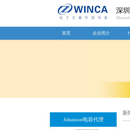
JOHANSON代理商供应贴片电容500R07S2R2BV4T
深圳
Shenzh
首页
企业简介
高压贴片电容2220 2KV X7R 0.01UF封装
新
Johanson电容代理