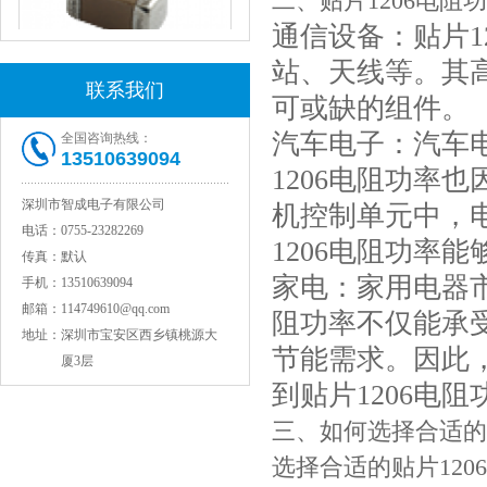
二、贴片1206电阻
通信设备：贴片1
站、天线等。其
联系我们
可或缺的组件。
JOHANSON代理1812 1KV 100NF X7R高压贴片电容
汽车电子：汽车
全国咨询热线：
13510639094
1206电阻功率
深圳市智成电子有限公司
机控制单元中，
电话：
0755-23282269
1206电阻功率
传真：
默认
家电：家用电器市
手机：
13510639094
邮箱：
114749610@qq.com
阻功率不仅能承
地址：
深圳市宝安区西乡镇桃源大
节能需求。因此
厦3层
COG高压贴片电容1812 3KV 470PF 5%精度
到贴片1206电
三、如何选择合适的贴
选择合适的贴片12