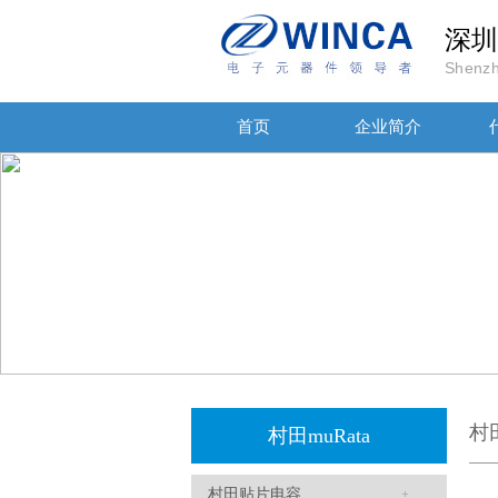
深圳
Shenzh
贴片安规电容2220 X2 AC250V 0.1UF封装
首页
企业简介
JOHANSON代理商供应贴片电容500R07S2R2BV4T
村
村田muRata
村田贴片电容