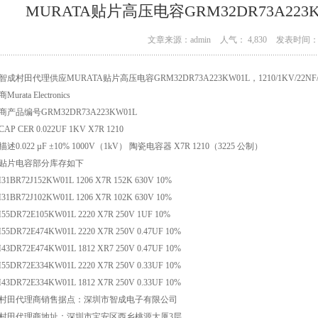
MURATA贴片高压电容GRM32DR73A223KW0
文章来源：admin
人气： 4,830
发表时间： 1
成村田代理供应MURATA贴片高压电容GRM32DR73A223KW01L，1210/1KV/22NF/X
urata Electronics
商产品编号GRM32DR73A223KW01L
AP CER 0.022UF 1KV X7R 1210
述0.022 µF ±10% 1000V（1kV） 陶瓷电容器 X7R 1210（3225 公制）
贴片电容部分库存如下
31BR72J152KW01L 1206 X7R 152K 630V 10%
31BR72J102KW01L 1206 X7R 102K 630V 10%
55DR72E105KW01L 2220 X7R 250V 1UF 10%
55DR72E474KW01L 2220 X7R 250V 0.47UF 10%
43DR72E474KW01L 1812 XR7 250V 0.47UF 10%
55DR72E334KW01L 2220 X7R 250V 0.33UF 10%
43DR72E334KW01L 1812 X7R 250V 0.33UF 10%
村田代理商销售据点：深圳市智成电子有限公司
村田代理商地址：深圳市宝安区西乡桃源大厦3层