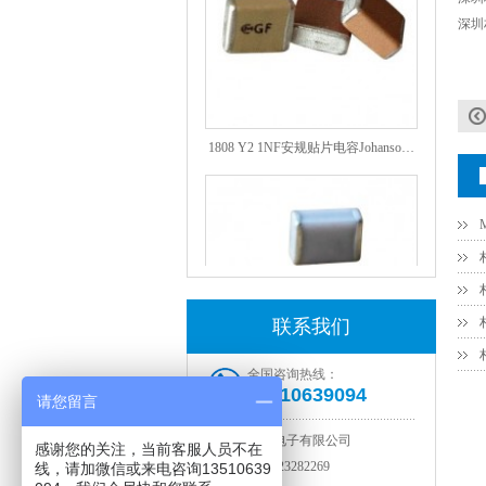
深圳
1808 Y2 1NF安规贴片电容Johanson品牌
联系我们
全国咨询热线：
13510639094
NPO高压陶瓷电容1812 2KV 330PF 5%精度
请您留言
深圳市智成电子有限公司
感谢您的关注，当前客服人员不在
电话：
0755-23282269
线，请加微信或来电咨询13510639