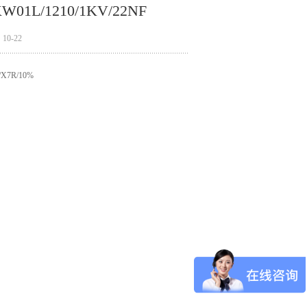
1L/1210/1KV/22NF
0-22
7R/10%