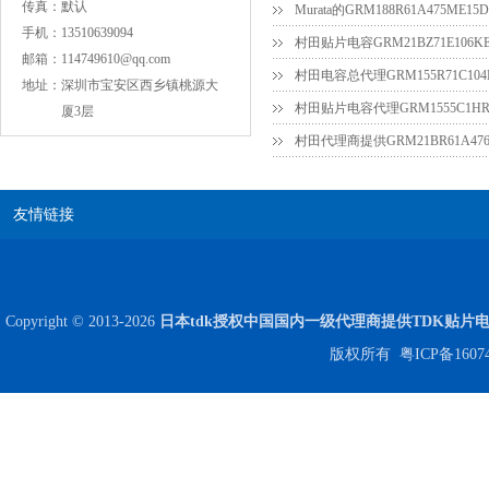
传真：
默认
Murata的GRM188R61A475ME
手机：
13510639094
村田贴片电容GRM21BZ71E106KE
邮箱：
114749610@qq.com
村田电容总代理GRM155R71C104
地址：
深圳市宝安区西乡镇桃源大
村田贴片电容代理GRM1555C1HR7
厦3层
友情链接
COG高压贴片电容1812 3KV 470PF 5%精度
Copyright © 2013-2026
日本tdk授权中国国内一级代理商提供TDK贴片
版权所有
粤ICP备1607