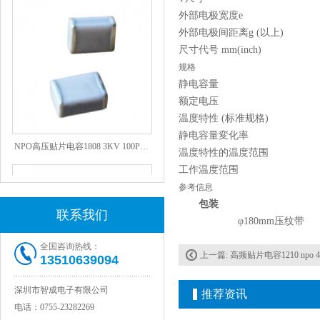
外部电极宽度e
外部电极间距离g (以上)
尺寸代号 mm(inch)
规格
静电容量
额定电压
温度特性 (标准规格)
静电容量変化率
NPO高压贴片电容1808 3KV 100PF J
温度特性的温度范围
工作温度范围
参考信息
包装
联系我们
φ180mm压纹带
全国咨询热线：
上一篇:
高频贴片电容1210 npo 47
13510639094
深圳市智成电子有限公司
推荐资讯
电话：
0755-23282269
JOHANSON代理1812 1KV 100NF X7R高压贴片电容