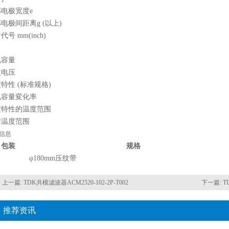
电极宽度e
电极间距离g (以上)
代号 mm(inch)
电容量
定电压
特性 (标准规格)
电容量変化率
度特性的温度范围
作温度范围
信息
包装
规格
φ180mm压纹带
上一篇:
TDK共模滤波器ACM2520-102-2P-T002
下一篇:
T
推荐资讯