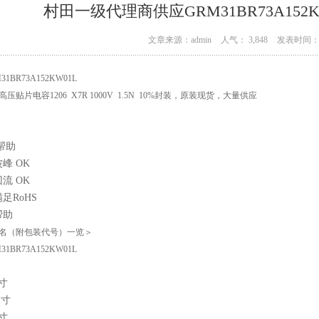
村田一级代理商供应GRM31BR73A152
文章来源：admin
人气： 3,848
发表时间： 1
31BR73A152KW01L
高压贴片电容1206 X7R 1000V 1.5N 10%封装，原装现货，大量供应
名（附包装代号）一览＞
31BR73A152KW01L
寸
尺寸
寸