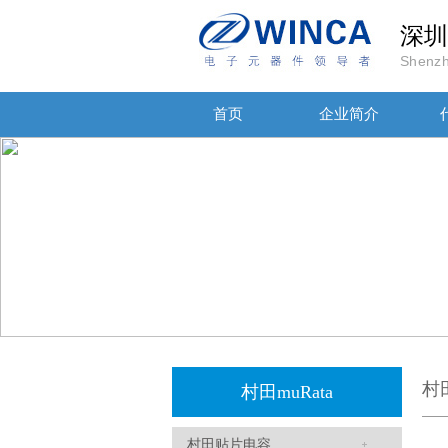
深圳
Shenzh
贴片安规电容2220 X2 AC250V 0.1UF封装
首页
企业简介
JOHANSON代理商供应贴片电容500R07S2R2BV4T
村
村田muRata
村田贴片电容