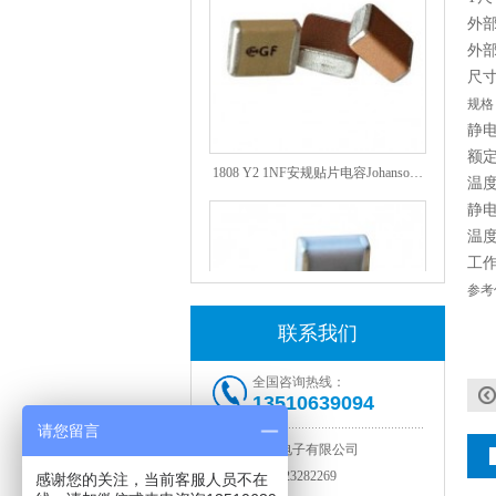
外部
外部
尺寸
规格
静
额
1808 Y2 1NF安规贴片电容Johanson品牌
温度
静
温
工
参考
联系我们
全国咨询热线：
13510639094
NPO高压陶瓷电容1812 2KV 330PF 5%精度
请您留言
深圳市智成电子有限公司
电话：
0755-23282269
感谢您的关注，当前客服人员不在