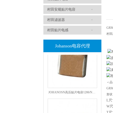
村田安规贴片电容
村田滤波器
GRM
高压贴片电容2220 2KV X7R 0.01UF封装
村田贴片电感
村田
Johanson电容代理
＜品
GRM
JOHANOSN高压贴片电容1206/NPO/1000V/220PF/J档封装
形状
L尺
W
T尺