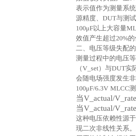
表示值作为测量系统
源精度、DUT与测
Johanson电容一级代理 正品现货
100μF以上大容
效值产生超过20%
二、电压等级失配的
测量过程中的电压等
（V_set）与DUT
会随电场强度发生非
100μF/6.3V MLC
贴片安规电容2220 X2 AC250V 0.1UF封装
当V_actual/V
当V_actual/V_
这种电压依赖性源于
现二次非线性关系。