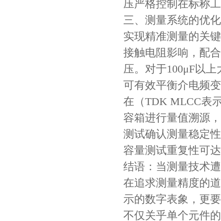
压严格控制在标称工作
三、测量系统的优化
实现精准测量的关键
JOHANSON代理商供应贴片电容500R07S2R2BV4T
接触电阻影响，配合
压。对于100μF以
可有效平衡介电频变
在（TDK MLC
容箱进行量值溯源，
测试确认测量稳定性
容量测试重复性可达±
结语：当测量技术遭
高压贴片电容2220 2KV X7R 0.01UF封装
在追求测量精度的道
示的数字表象，更要
不仅关乎单个元件的