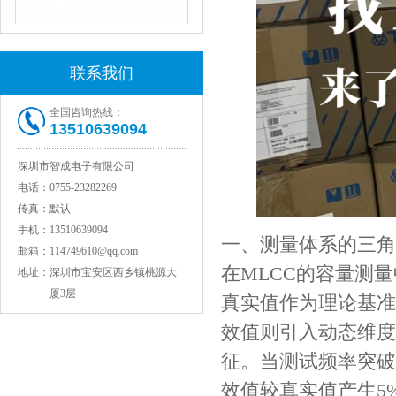
JOHANSON代理1812 1KV 100NF X7R高压贴片电容
联系我们
全国咨询热线：
13510639094
深圳市智成电子有限公司
电话：
0755-23282269
传真：
默认
手机：
13510639094
一、测量体系的三角
COG高压贴片电容1812 3KV 470PF 5%精度
邮箱：
114749610@qq.com
在MLCC的容量测
地址：
深圳市宝安区西乡镇桃源大
厦3层
真实值作为理论基准
效值则引入动态维度
征。当测试频率突破
效值较真实值产生5%