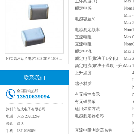
主体高度(T)
Max
额定电感
Nom
Min
电感容差％
Max
电感测定频率
Nom
直流电阻
Max
直流电阻
Nom
额定电流
Max
1
NPO高压贴片电容1808 3KV 100PF J
额定电压(取决于L变化)
Max
2
额定电流(取决于温度上升)
Max
1
上升温度
联系我们
I
端子材质
N
全国咨询热线：
有无极性表示
13510639094
有无磁屏蔽
适用焊接方法
深圳市智成电子有限公司
电感测定器名称
电话：
0755-23282269
传真：
默认
JOHANSON代理1812 1KV 100NF X7R高压贴片电容
直流电阻测定器名称
手机：
13510639094